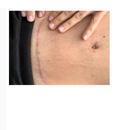
a
,
l