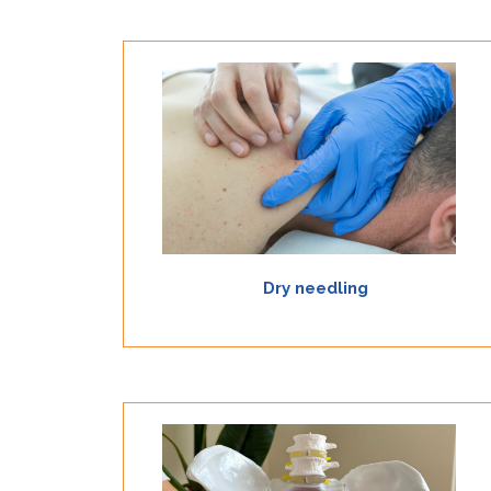
Dry Needling è una forma di trattamento molto
efficace nella gestione della sindrome da dolore
miofasciale causata da particolari disfunzioni
muscolari, trigger point, che provocano dolore
locale e riferito.
Scopri
Dry needling
La riabilitazione del pavimento pelvico ha come
obiettivo quello di ridurre e/o risolvere i sintomi