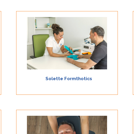
I Formthotics sono delle solette prodotte dalla Foot
Science International in Nuova Zelanda.
Scopri
Solette Formthotics
La fisioterapia è una branca della medicina che si