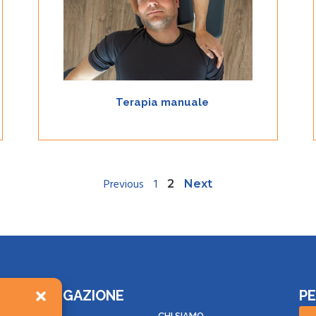
occupa di prevenzione, cura e mantenimento della
salute del paziente riguardo l’apparato
muscoloscheletrico, neurologico, fasciale e viscerale.
Scopri
Terapia manuale
Previous
1
2
Next
NAVIGAZIONE
PE
te è
HOME
CHI SIAMO