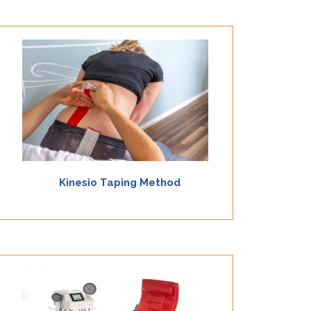
Il Kinesio Taping Method è un metodo di
trattamento che sfrutta un cerotto, studiato dal
Dott. Kase, con determinate caratteristiche uniche e
particolari quali: elasticità, tensione, ritorno elastico
e trama del cerotto stesso (simile alla nostra
impronta digitale).
Scopri
Kinesio Taping Method
FMS TESLA CARE TESLA CARE è il dispositivo a 4
canali più completo della tecnologia di Stimolazione
funzionale magnetica. Dotato di poltrona per il