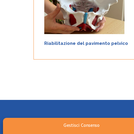
causati dalle disfunzioni del pavimento pelvico, che
spesso vanno ad incidere negativamente sulle qualità
di vita del paziente, modificandone abitudini, attività
e talvolta anche le relazioni sociali ed interpersonali.
Scopri
Riabilitazione del pavimento pelvico
CHI SIAMO
Gestisci Consenso
Victory Fisio
ha creato dei centri dove il pazien