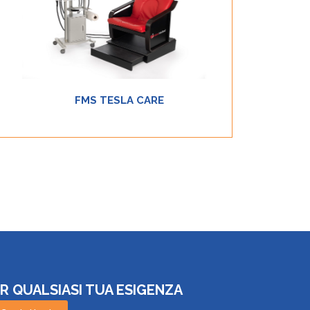
trattamento di tutte le disfunzioni pelvi-perineali
(con doppi applicatori), di generatore per
trattamenti neurofisioterapici corredato di 2
applicatori di diversa dimensione e braccio snodabile
su stativo porta applicatore.
FMS TESLA CARE
Scopri
R QUALSIASI TUA ESIGENZA